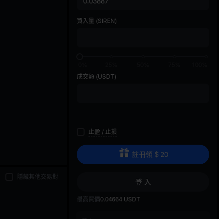
di
買入量
(SIREN)
0%
25%
50%
75%
100%
成交額
(USDT)
止盈
/
止損
註冊領
$
20
隱藏其他交易對
登 入
最高買價
0.04664
USDT