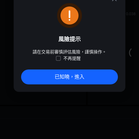
oa
0.03887
≈
$
0.038
風險提示
請在交易前審慎評估風險，謹慎操作。
不再提醒
已知曉，進入