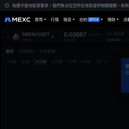
為遵守當地監管要求，我們無法在您所在地區提供相關服務。如有
買幣
行情
現貨
合約
理財
活
SPCX
0.03887
SIREN
/
USDT
24h 最高價
+14.86%
0.04700
SIREN
$
0.038
圖表
幣種資料
交易數據
1分鐘
5分鐘
15分鐘
30分鐘
1小時
4小時
1日