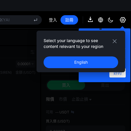
SPCX 解禁不跌反漲
GOLD(XAU)
AAOI
SKYAI
登入
註冊
UNITREE 8.10 科創板申購
SPCX 解禁不跌反漲
預設佈局已更新
GOLD(XAU)
Select your language to see
為了提供更便捷的操作界
AAOI
content relevant to your region
面，現貨交易頁面的預設佈
SKYAI
請在交易前審慎評估風險，謹慎操
局已更新。您可以在偏好設
作。
UNITREE 8.10 科創板申購
定中重新設定頁面佈局。
English
0.00001
SPCX 解禁不跌反漲
現貨交易
合約
(
SIREN
)
金額
(
USDT
)
好的
買入
賣出
限價
市價
止盈止損
可用
--
USDT
買入價
(USDT)