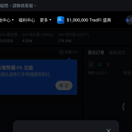
疑問，請聯絡客服。
動中心
福利中心
更多
$1,000,000 TradFi 盛典
24h 最低價
24h 成交量
(
SIREN
)
24h 成交額
(
USDT
)
0.03326
4.55M
176.34K
委託訂單
最新成交
幣種 PK
基礎版
TradingView
深度圖
新增幣種 PK 功能
價格
(
USDT
)
數量
點選此處進行多幣種趨勢對比
確 定