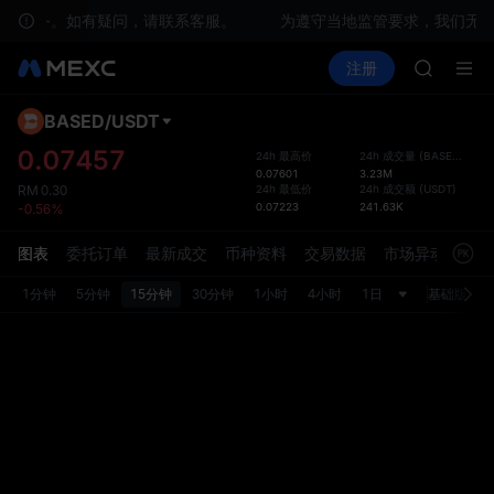
TUT
关服务。如有疑问，请联系客服。
为遵守当地监管要求，我们无法
BMT
买币
行情
现货
合约
注册
理财
MUBARA
活动
SPCX
UNITRE
TUT
BASED
/
USDT
默认
BMT
为了提
0.07457
24h 最高价
24h 成交量
(
BASED
)
MUBARA
0.07601
3.23M
面，现
UNITRE
24h 最低价
24h 成交额
(
USDT
)
RM
0.30
局已更
0.07223
241.63K
-0.56%
置中重
图表
委托订单
最新成交
币种资料
交易数据
市场异动
1分钟
5分钟
15分钟
30分钟
1小时
4小时
1日
基础版